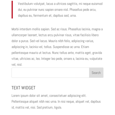
Vestibulum volutpat, lacus a ultrices sagittis, mi neque euismod
dui, eu pulvinar nunc sapien ornare nisl. Phasellus pede arcu,
dapibus eu, fermentum et, dapibus sed, urna.
Morbi interdum mollis sapien. Sed ac risus. Phasellus lacinia, magna a
ullamcorper laoreet, lectus arcu pulvinar risus, vitae facilisis libero
dolor a purus. Sed vel lacus. Mauris nibh felis, adipiscing varius,
adipiscing in, lacinia vel, tellus. Suspendisse ac urna. Etiam
pellentesque mauris ut lectus. Nunc tellus ante, mattis eget, gravida
vitae, ultricies ac, leo. Integer leo pede, ornare a, lacinia eu, vulputate
vel, nisl.
TEXT WIDGET
Lorem ipsum dolor sit amet, consectetuer adipiscing elit.
Pellentesque aliquet nibh nec urna. In nisi neque, aliquet vel, dapibus
id, mattis vel, nisi. Sed pretium, ligula.